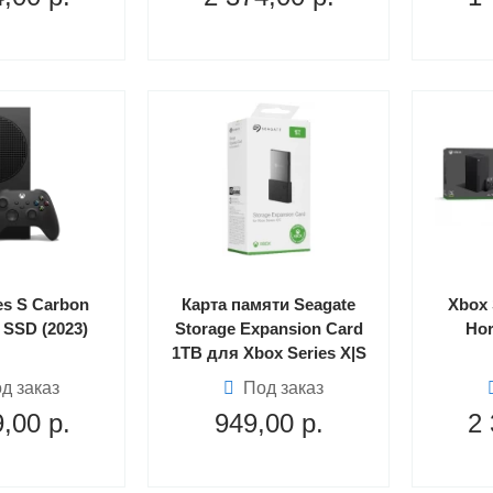
es S Carbon
Карта памяти Seagate
Xbox 
 SSD (2023)
Storage Expansion Card
Hor
1TB для Xbox Series X|S
д заказ
Под заказ
9,00
р.
949,00
р.
2 