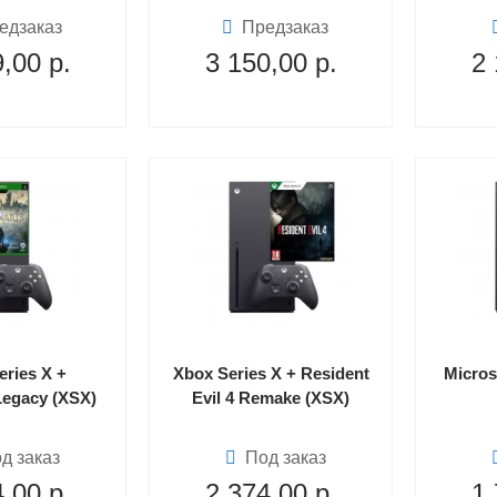
едзаказ
Предзаказ
9,00
р.
3 150,00
р.
2 
eries X +
Xbox Series X + Resident
Micros
Legacy (XSX)
Evil 4 Remake (XSX)
д заказ
Под заказ
4,00
р.
2 374,00
р.
1 