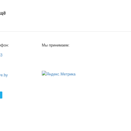
ещё
ефон:
Мы принимаем:
33
e.by