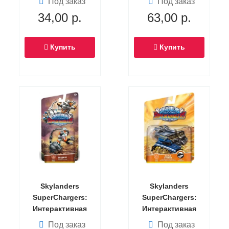
Под заказ
Под заказ
Jet-Vac
(Серия элитных
34,00
р.
63,00
р.
(Скайлендер-
фигурок)
суперзаряд)
Купить
Купить
Skylanders
Skylanders
SuperChargers:
SuperChargers:
Интерактивная
Интерактивная
фигурка Smash Hit
фигурка Shield
Под заказ
Под заказ