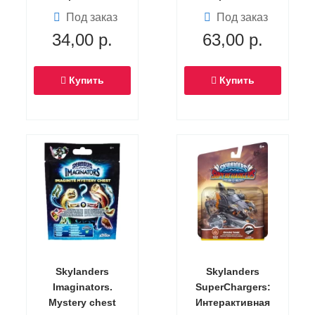
фигурка Missle-
фигурка Elite Slam
Под заказ
Под заказ
Tow Dive-Clops
Bam (Серия
34,00
р.
63,00
р.
(Скайлендер-
элитных фигурок)
суперзаряд)
Купить
Купить
Skylanders
Skylanders
Imaginators.
SuperChargers:
Mystery chest
Интерактивная