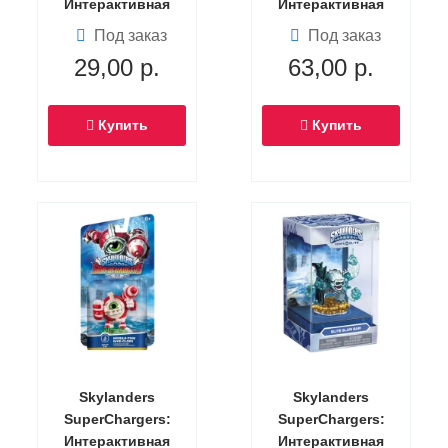
Интерактивная
Интерактивная
фигурка Legendary
фигурка Elite
Под заказ
Под заказ
Bone Bash Roller
Boomer (Серия
29,00
р.
63,00
р.
Brawl (Скайлендер-
элитных фигурок)
суперзаряд)
Купить
Купить
Skylanders
Skylanders
SuperChargers:
SuperChargers:
Интерактивная
Интерактивная