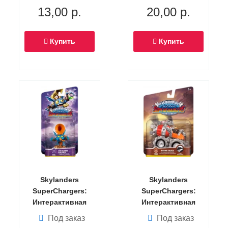
(Скайлендер-
Striker (машина)
13,00
р.
20,00
р.
суперзаряд)
Купить
Купить
Skylanders
Skylanders
SuperChargers:
SuperChargers:
Интерактивная
Интерактивная
фигурка Big
фигурка Thump
Под заказ
Под заказ
Bubble Pop Fizz
Truck (машина)