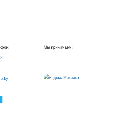
ефон:
Мы принимаем:
33
e.by