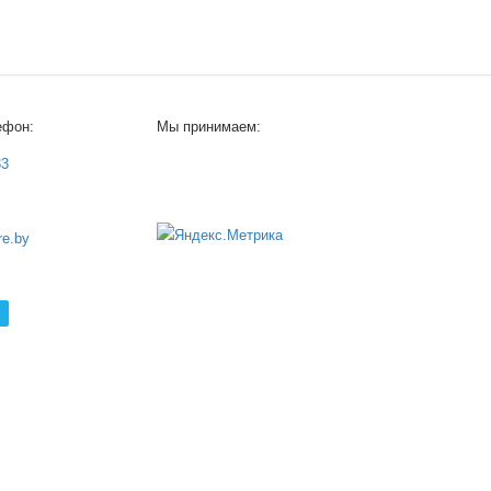
ефон:
Мы принимаем:
33
e.by