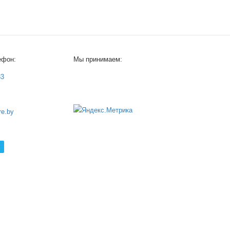
ефон:
Мы принимаем:
33
e.by