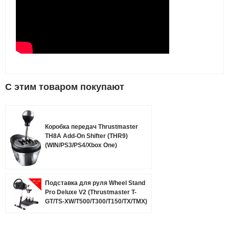
C этим товаром покупают
Коробка передач Thrustmaster
TH8A Add-On Shifter (THR9)
(WIN/PS3/PS4/Xbox One)
Подставка для руля Wheel Stand
Pro Deluxe V2 (Thrustmaster T-
GT/TS-XW/T500/T300/T150/TX/TMX)