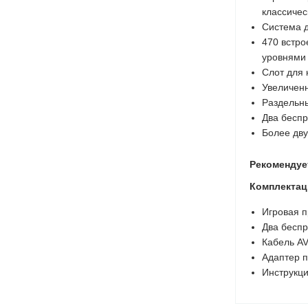
классичес
Система д
470 встро
уровнями 
Слот для 
Увеличенн
Раздельны
Два беспр
Более дву
Рекомендуе
Комплектац
Игровая пр
Два беспр
Кабель AV
Адаптер п
Инструкци