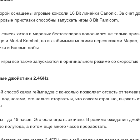
торой оснащены игровые консоли 16 Bit линейки Canonic. За счет д
ровые приставки способны запускать игры 8 Bit Famicom.
го список хитов и мировых бестселлеров пополнился не только при
Rage и Mortal Kombat, но и любимыми многими персонажами Марио
ики и Боевые жабы.
и игры всё также запускаются в оригинальном режиме со скоростью 
ые джойстики 2,4GHz
й способ связи геймпадов с консолью позволяет отсесть от телеви
 под ногами, его нельзя оторвать и, что совсем страшно, вырвать 
я.
 - до 49 часов. Это если играть активно. В режиме ожидания джой
до полугода, а потом еще много часов проработать.
ботают на стандарте 2,4ГГЦ, как в геймпадах для последнего поко