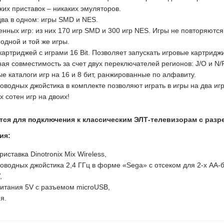
ких приставок – никаких эмуляторов.
ва в одном: игры SMD и NES.
енных игр: из них 170 игр SMD и 300 игр NES. Игры не повторяютс
одной и той же игры.
картриджей с играми 16 Bit. Позволяет запускать игровые картридж
ая совместимость за счет двух переключателей регионов: J/O и N/P
е каталоги игр на 16 и 8 бит, ранжированные по алфавиту.
оводных джойстика в комплекте позволяют играть в игры на два игр
х сотен игр на двоих!
тся для подключения к классическим ЭЛТ-телевизорам с разр
ия:
иставка Dinotronix Mix Wireless,
оводных джойстика 2,4 ГГц в форме «Sega» с отсеком для 2-х АА-ба
,
итания 5V с разъемом microUSB,
я.