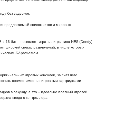
нду без задержек.
ряя предлагаемый список хитов и мировых
8 и 16 бит – позволяет играть в игры типа NES (Dendy)
гают широкий спектр развлечений, в числе которых
сическим AV-разъемом.
оригинальных игровых консолей, за счет чего
спечить совместимость с игровыми картриджами.
дров в секунду, а это – идеально плавный игровой
адержка ввода с контроллера.