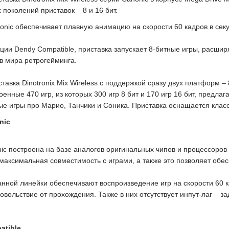
х поколений приставок – 8 и 16 бит.
onic обеспечивает плавную анимацию на скорости 60 кадров в секу
кции Dendy Compatible, приставка запускает 8-битные игры, расши
в мира ретрогейминга.
тавка Dinotronix Mix Wireless с поддержкой сразу двух платформ – 
оенные 470 игр, из которых 300 игр 8 бит и 170 игр 16 бит, предла
ые игры про Марио, Танчики и Соника. Приставка оснащается клас
nic
ic построена на базе аналогов оригинальных чипов и процессоров 
 максимальная совместимость с играми, а также это позволяет обе
анной линейки обеспечивают воспроизведение игр на скорости 60 ка
овольствие от прохождения. Также в них отсутствует инпут-лаг – з
atible