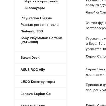
Игровые приставки
сразу из дву
Аксессуары
Линейка Can
PlayStation Classic
За счет фун
Разные ретро консоли
бестселлеро
Nintendo 3DS
Sony PlayStation Portable
Игровая прис
(PSP-3000)
и Sega. Встр
увлекательн
Серия Cano
Steam Deck
Серия Canon
ASUS ROG Ally
достигается
LEGO Конструкторы
Приставки д
процесс и уд
Lenovo Legion Go
Dendy Comp
Кошельки для