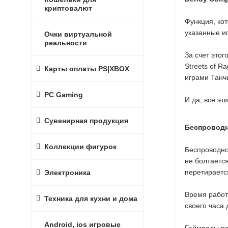
криптовалют
Функция, ко
указанные иг
Очки виртуальной
реальности
За счет это
Streets of 
Карты оплаты PS|XBOX
играми Танч
PC Gaming
И да, все эт
Сувенирная продукция
Беспроводн
Коллекции фигурок
Беспроводно
не болтается
перетираетс
Электроника
Время работы
Техника для кухни и дома
своего часа 
Android, ios игровые
Геймпады ра