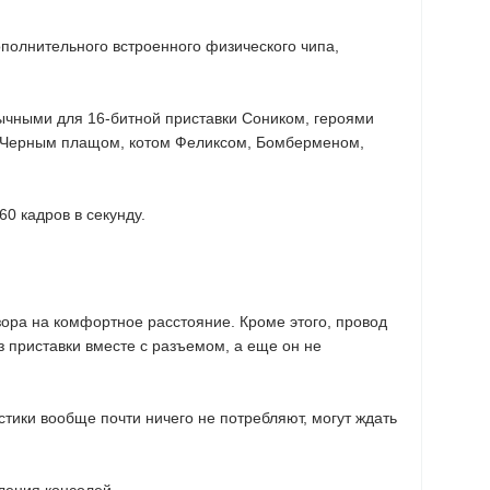
ополнительного встроенного физического чипа,
вычными для 16-битной приставки Соником, героями
, Черным плащом, котом Феликсом, Бомберменом,
60 кадров в секунду.
зора на комфортное расстояние. Кроме этого, провод
из приставки вместе с разъемом, а еще он не
стики вообще почти ничего не потребляют, могут ждать
ления консолей.