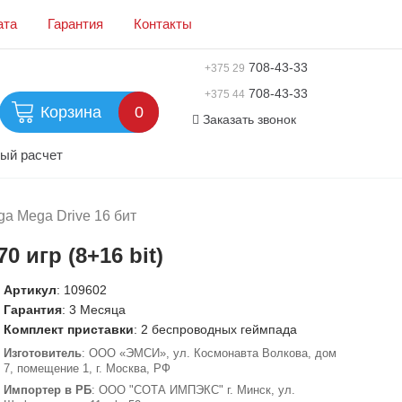
ата
Гарантия
Контакты
708-43-33
+375 29
708-43-33
+375 44
Корзина
0
Заказать звонок
ый расчет
a Mega Drive 16 бит
0 игр (8+16 bit)
Артикул
:
109602
Гарантия
: 3 Месяца
Комплект приставки
: 2 беспроводных геймпада
Изготовитель
: ООО «ЭМСИ», ул. Космонавта Волкова, дом
7, помещение 1, г. Москва, РФ
Импортер в РБ
: ООО "СОТА ИМПЭКС" г. Минск, ул.