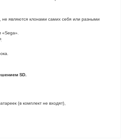
я, не являются клонами самих себя или разными
и «Sega».
.
ока.
ешением SD.
тареек (в комплект не входят),