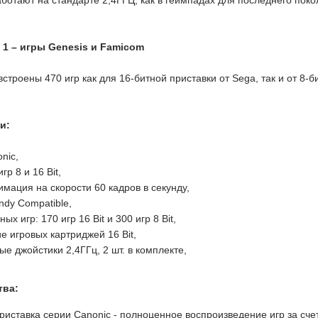
 1 – игры Genesis и Famicom
встроены 470 игр как для 16-битной приставки от Sega, так и от 8-би
и:
nic,
гр 8 и 16 Bit,
мация на скорости 60 кадров в секунду,
ndy Compatible,
ых игр: 170 игр 16 Bit и 300 игр 8 Bit,
е игровых картриджей 16 Bit,
е джойстики 2,4ГГц, 2 шт. в комплекте,
тва:
риставка серии Canonic - полноценное воспроизведение игр за сч