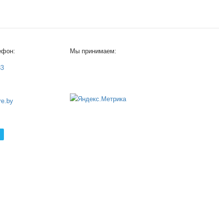
ефон:
Мы принимаем:
33
e.by