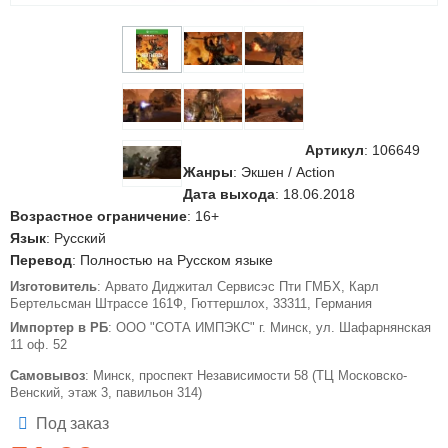
Артикул
:
106649
Жанры
: Экшен / Action
Дата выхода
: 18.06.2018
Возрастное ограничение
: 16+
Язык
: Русский
Перевод
: Полностью на Русском языке
Изготовитель
: Арвато Диджитал Сервисэс Пти ГМБХ, Карл
Бертельсман Штрассе 161Ф, Гюттершлох, 33311, Германия
Импортер в РБ
: ООО "СОТА ИМПЭКС" г. Минск, ул. Шафарнянская
11 оф. 52
Самовывоз
: Минск, проспект Независимости 58 (ТЦ Московско-
Венский, этаж 3, павильон 314)
Под заказ