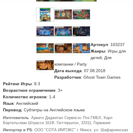
Артикул
:
103237
Жанры
: Игры для
детей, Для
компании / Party
Дата выхода
: 07.08.2018
Разработчик
: Ghost Town Games
Рейтинг Игры
: 8.3
Возрастное ограничение
: 3+
Количество игроков
: 1-4
Язык
: Английский
Перевод
: Субтитры на Английском языке
Изготовитель
: Арвато Диджитал Сервисэс Пти ГМБХ, Карл
Бертельсман Штрассе 161Ф, Гюттершлох, 33311, Германия
Импортер в РБ
: ООО "СОТА ИМПЭКС" г. Минск, ул. Шафарнянская