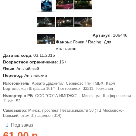
Артикул
:
106446
Жанры
: Гонки / Racing, Для
мальчиков
Дата выхода
: 03.11.2015
Возрастное ограничение
: 16+
Язык
: Английский
Перевод
: Английский
Изготовитель
: Арвато Диджитал Сервисэс Пти ГМБХ, Карл
Бертельсман Штрассе 161Ф, Гюттершлох, 33311, Германия
Импортер в РБ
: ООО "СОТА ИМПЭКС" г. Минск, ул. Шафарнянская
11 оф. 52
Самовывоз
: Минск, проспект Независимости 58 (ТЦ Московско-
Венский, этаж 3, павильон 314)
Под заказ
61,00
р.