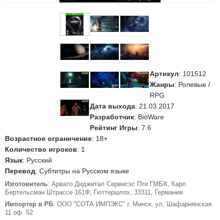
Артикул
:
101512
Жанры
: Ролевые /
RPG
Дата выхода
: 21.03.2017
Разработчик
: BioWare
Рейтинг Игры
: 7.6
Возрастное ограничение
: 18+
Количество игроков
: 1
Язык
: Русский
Перевод
: Субтитры на Русском языке
Изготовитель
: Арвато Диджитал Сервисэс Пти ГМБХ, Карл
Бертельсман Штрассе 161Ф, Гюттершлох, 33311, Германия
Импортер в РБ
: ООО "СОТА ИМПЭКС" г. Минск, ул. Шафарнянская
11 оф. 52