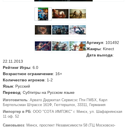
Артикул
:
101492
Жанры
: Kinect
Дата выхода
:
22.11.2013
Рейтинг Игры
: 6.0
Возрастное ограничение
: 16+
Количество игроков
: 1-2
Язык
: Русский
Перевод
: Субтитры на Русском языке
Изготовитель
: Арвато Диджитал Сервисэс Пти ГМБХ, Карл
Бертельсман Штрассе 161Ф, Гюттершлох, 33311, Германия
Импортер в РБ
: ООО "СОТА ИМПЭКС" г. Минск, ул. Шафарнянская
11 оф. 52
Самовывоз
: Минск, проспект Независимости 58 (ТЦ Московско-