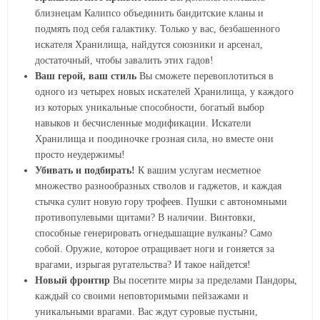
близнецам Калипсо объединить бандитские кланы и
подмять под себя галактику. Только у вас, безбашенного
искателя Хранилища, найдутся союзники и арсенал,
достаточный, чтобы завалить этих гадов!
Ваш герой, ваш стиль
Вы сможете перевоплотиться в
одного из четырех новых искателей Хранилища, у каждого
из которых уникальные способности, богатый выбор
навыков и бесчисленные модификации. Искатели
Хранилища и поодиночке грозная сила, но вместе они
просто неудержимы!
Убивать и подбирать!
К вашим услугам несметное
множество разнообразных стволов и гаджетов, и каждая
стычка сулит новую гору трофеев. Пушки с автономными
противопулевыми щитами? В наличии. Винтовки,
способные генерировать огнедышащие вулканы? Само
собой. Оружие, которое отращивает ноги и гоняется за
врагами, изрыгая ругательства? И такое найдется!
Новый фронтир
Вы посетите миры за пределами Пандоры,
каждый со своими неповторимыми пейзажами и
уникальными врагами. Вас ждут суровые пустыни,