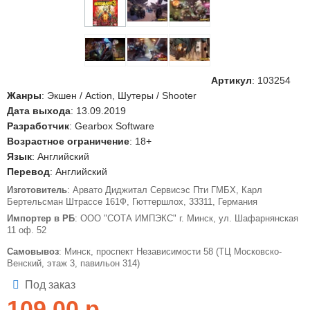
Артикул
:
103254
Жанры
: Экшен / Action, Шутеры / Shooter
Дата выхода
: 13.09.2019
Разработчик
: Gearbox Software
Возрастное ограничение
: 18+
Язык
: Английский
Перевод
: Английский
Изготовитель
: Арвато Диджитал Сервисэс Пти ГМБХ, Карл
Бертельсман Штрассе 161Ф, Гюттершлох, 33311, Германия
Импортер в РБ
: ООО "СОТА ИМПЭКС" г. Минск, ул. Шафарнянская
11 оф. 52
Самовывоз
: Минск, проспект Независимости 58 (ТЦ Московско-
Венский, этаж 3, павильон 314)
Под заказ
109,00
р.