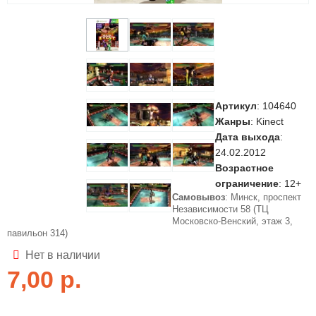
Артикул
:
104640
Жанры
: Kinect
Дата выхода
:
24.02.2012
Возрастное
ограничение
: 12+
Самовывоз
: Минск, проспект
Независимости 58 (ТЦ
Московско-Венский, этаж 3,
павильон 314)
Нет в наличии
7,00
р.