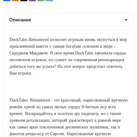
Описание
DuckTales Remastered позволит игрокам вновь окунуться в мир
приключений вместе с самым богатым селезнем в мире -
Скруджем Макдаком. В свое время DuckTales завоевала сердца
миллионов игроков, но сумеет ли современная реинкарнация
добиться того же успеха? На этот вопрос предстоит ответить
Вам игроки.
DuckTales: Remastered - это красочный, нарисованный вручную
ремейк одной из самых милых сердцу 8-битных игр всех
времен. Возвращайтесь в золотую эру видеоигр, но с таким
уровнем детализации, который удовлетворит в равной мере
как самых ярых поклонников диснеевских мультиков, так и
фанатов ретро-игр от Capcom. Нарисованные вручную