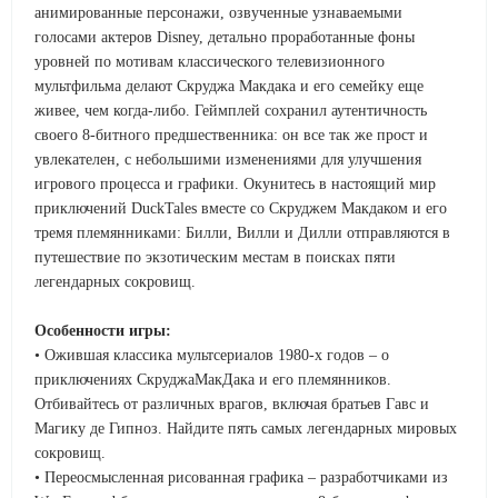
анимированные персонажи, озвученные узнаваемыми
голосами актеров Disney, детально проработанные фоны
уровней по мотивам классического телевизионного
мультфильма делают Скруджа Макдака и его семейку еще
живее, чем когда-либо. Геймплей сохранил аутентичность
своего 8-битного предшественника: он все так же прост и
увлекателен, с небольшими изменениями для улучшения
игрового процесса и графики. Окунитесь в настоящий мир
приключений DuckTales вместе со Скруджем Макдаком и его
тремя племянниками: Билли, Вилли и Дилли отправляются в
путешествие по экзотическим местам в поисках пяти
легендарных сокровищ.
Особенности игры:
• Ожившая классика мультсериалов 1980-х годов – о
приключениях СкруджаМакДака и его племянников.
Отбивайтесь от различных врагов, включая братьев Гавс и
Магику де Гипноз. Найдите пять самых легендарных мировых
сокровищ.
• Переосмысленная рисованная графика – разработчиками из