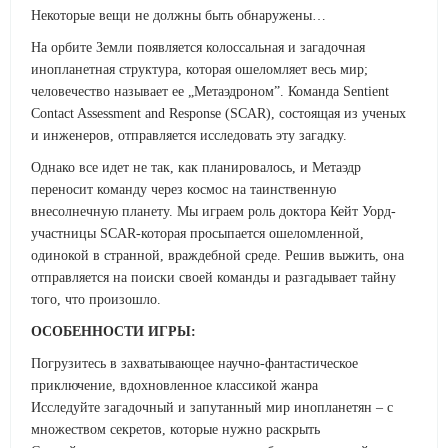
Некоторые вещи не должны быть обнаружены…
На орбите Земли появляется колоссальная и загадочная
инопланетная структура, которая ошеломляет весь мир;
человечество называет ее „Метаэдроном”. Команда Sentient
Contact Assessment and Response (SCAR), состоящая из ученых
и инженеров, отправляется исследовать эту загадку.
Однако все идет не так, как планировалось, и Метаэдр
переносит команду через космос на таинственную
внесолнечную планету. Мы играем роль доктора Кейт Уорд-
участницы SCAR-которая просыпается ошеломленной,
одинокой в странной, враждебной среде. Решив выжить, она
отправляется на поиски своей команды и разгадывает тайну
того, что произошло.
ОСОБЕННОСТИ ИГРЫ:
Погрузитесь в захватывающее научно-фантастическое
приключение, вдохновленное классикой жанра
Исследуйте загадочный и запутанный мир инопланетян – с
множеством секретов, которые нужно раскрыть