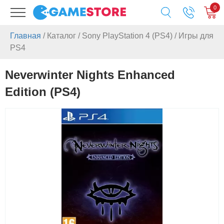
0
Главная
/
Каталог
/
Sony PlayStation 4 (PS4)
/
Игры для
PS4
Neverwinter Nights Enhanced
Edition (PS4)