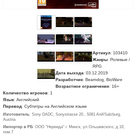
Артикул
:
103410
Жанры
: Ролевые /
RPG
Дата выхода
: 03.12.2019
Разработчик
: Beamdog, BioWare
Возрастное ограничение
: 16+
Количество игроков
: 1
Язык
: Английский
Перевод
: Субтитры на Английском языке
Изготовитель
: Sony DADC, Sonystrasse 20., 5081 Anif/Salzburg,
Austria
Импортер в РБ
: ООО "Нереида" г. Минск, ул.Ольшевского, д.10,
пом.7