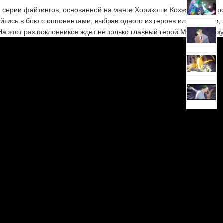
ь серии файтингов, основанной на манге Хорикоши Кохэя «Моя ге
ойтись в бою с оппонентами, выбрав одного из героев или злодеев
На этот раз поклонников ждет не только главный герой Мидория Из