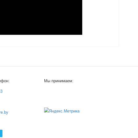
ефон:
Мы принимаем:
33
e.by