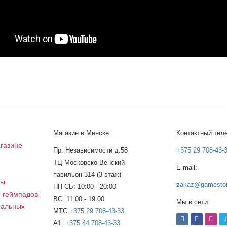
Магазин в Минске:
Контактный тел
газине
Пр. Независимости д.58
+375 29 708-43-
ТЦ Московско-Венский
E-mail:
а
павильон 314 (3 этаж)
сы
zakaz@gamestor
ПН-СБ: 10:00 - 20:00
, геймпадов
ВС: 11:00 - 19:00
Мы в сети:
нальных
МТС:
+375 29 708-43-33
A1:
+375 44 708-43-33