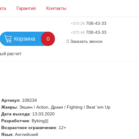
ата
Гарантия
Контакты
708-43-33
+375 29
708-43-33
+375 44
Корзина
0
Заказать звонок
ый расчет
Артикул
:
108234
Жанры
: Экшен / Action, Драки / Fighting / Beat 'em Up
Дата выхода
: 13.03.2020
Разработчик
: Byking|||
Возрастное ограничение
: 12+
Язык
: Английский