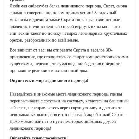
Любимая саблезубая белка ледникового периода, Скрэт, снова
с нами в соверешенно новом приключении! Загадочный
механизм в древнем замке Скратазон закрыл свои ценные
владения, и единственный способ вернуть их назад — это
эпический квест по поиску четырех легендарных хрустальных
орехов, разбросанных по всей земле.
Все зависит от вас: вы отправите Скрэта в веселое 3D-
приключение, где столкнетесь со свирепыми доисторическими
существами, переживете сумасшедшие бедствия и вернете
пропавшие реликвии в их законный дом.
Окунитесь в мир ледникового периода!
Наведайтесь в знакомые места ледникового периода, где вы
перепрыгиваете с сосульки на сосульку, катаетесь на бешенный
гейзерах, переправляетесь через горящую лаву и достигаете
невозможных высот; и все это с веселой акробатикой Скрэта.
Даже можно найти по пути некоторых знакомых друзей
ледникового периода!
Обретайте суперспособности!