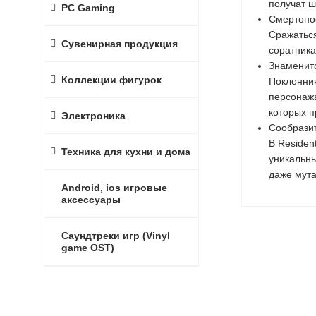
получат ш
PC Gaming
Смертоно
Сражаться
Сувенирная продукция
соратника
Знаменит
Коллекции фигурок
Поклонник
персонажа
которых п
Электроника
Сообразит
В Residen
Техника для кухни и дома
уникальны
даже мута
Android, ios игровые
аксессуары
Саундтреки игр (Vinyl
game OST)