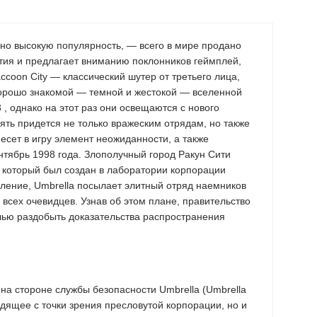
ьно высокую популярность, — всего в мире продано
ития и предлагает вниманию поклонников геймплей,
accoon City — классический шутер от третьего лица,
хорошо знакомой — темной и жестокой — вселенной
 3 , однако на этот раз они освещаются с нового
ять придется не только вражеским отрядам, но также
есет в игру элемент неожиданности, а также
нтябрь 1998 года. Злополучный город Ракун Сити
 который был создан в лаборатории корпорации
пление, Umbrella посылает элитный отряд наемников
всех очевидцев. Узнав об этом плане, правительство
лью раздобыть доказательства распространения
т на стороне службы безопасности Umbrella (Umbrella
сходящее с точки зрения пресловутой корпорации, но и