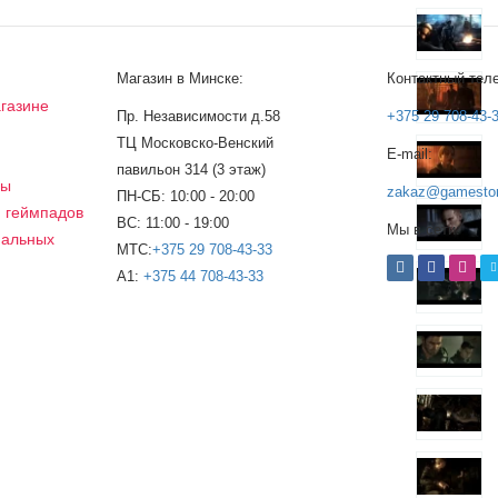
Магазин в Минске:
Контактный тел
газине
Пр. Независимости д.58
+375 29 708-43-
ТЦ Московско-Венский
E-mail:
а
павильон 314 (3 этаж)
сы
zakaz@gamestor
ПН-СБ: 10:00 - 20:00
, геймпадов
ВС: 11:00 - 19:00
Мы в сети:
нальных
МТС:
+375 29 708-43-33
A1:
+375 44 708-43-33