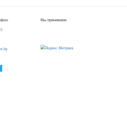
ефон:
Мы принимаем:
33
e.by