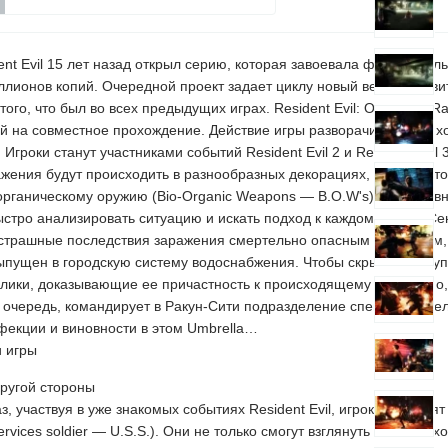
ent Evil 15 лет назад открыл серию, которая завоевала феноменал
ллионов копий. Очередной проект задает циклу новый вектор разв
того, что был во всех предыдущих играх. Resident Evil: Operation R
й на совместное прохождение. Действие игры разворачивается в 
l. Игроки станут участниками событий Resident Evil 2 и Resident Evil
ажения будут происходить в разнообразных декорациях, противосто
органическому оружию (Bio-Organic Weapons — B.O.W's). Это привн
ыстро анализировать ситуацию и искать подход к каждому врагу. Се
страшные последствия заражения смертельно опасным Т-вирусом,
выпущен в городскую систему водоснабжения. Чтобы скрыть престу
улики, доказывающие ее причастность к происходящему и, конечно, 
 очередь, командирует в Ракун-Сити подразделение спецназа с це
фекции и виновности в этом Umbrella…
 игры
другой стороны
аз, участвуя в уже знакомых событиях Resident Evil, игроки выступя
Services soldier — U.S.S.). Они не только смогут взглянуть на прои