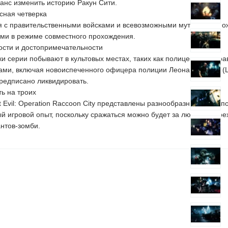
анс изменить историю Ракун Сити.
сная четверка
 с правительственными войсками и всевозможными мутантами можно
ми в режиме совместного прохождения.
ости и достопримечательности
и серии побывают в культовых местах, таких как полицейское упра
ми, включая новоиспеченного офицера полиции Леона Кеннеди (Le
редписано ликвидировать.
ь на троих
t Evil: Operation Raccoon City представлены разнообразные много
й игровой опыт, поскольку сражаться можно будет за любую из тре
нтов-зомби.