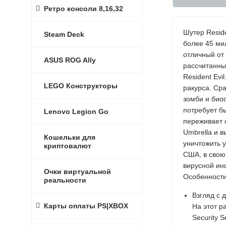
Ретро консоли 8,16,32
Шутер Resid
Steam Deck
более 45 ми
отличный от 
ASUS ROG Ally
рассчитанны
Resident Evi
LEGO Конструкторы
ракурса. Ср
зомби и био
потребует б
Lenovo Legion Go
переживает 
Umbrella и 
Кошельки для
уничтожить 
криптовалют
США, в свою
вирусной ин
Очки виртуальной
Особенности
реальности
Взгляд с 
Карты оплаты PS|XBOX
На этот р
Security 