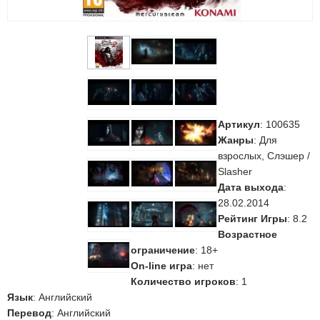
Артикул
:
100635
Жанры
: Для
взрослых, Слэшер /
Slasher
Дата выхода
:
28.02.2014
Рейтинг Игры
: 8.2
Возрастное
ограничение
: 18+
On-line игра
: нет
Количество игроков
: 1
Язык
: Английский
Перевод
: Английский