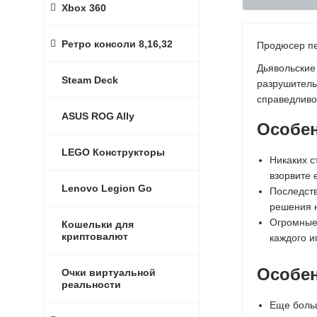
Xbox 360
Ретро консоли 8,16,32
Продюсер пер
Дьявольские
Steam Deck
разрушитель
справедливо
ASUS ROG Ally
Особен
LEGO Конструкторы
Никаких с
взорвите 
Lenovo Legion Go
Последств
решения н
Огромные 
Кошельки для
криптовалют
каждого и
Особен
Очки виртуальной
реальности
Еще больш