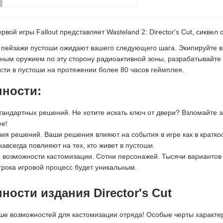
вой игры Fallout представляет Wasteland 2: Director's Cut, сикве
 пейзажи пустоши ожидают вашего следующего шага. Экипируйте 
ным оружием по эту сторону радиоактивной зоны, разрабатывайте с
сти в пустоши на протяжении более 80 часов геймплея.
ности:
тандартных решений. Не хотите искать ключ от двери? Взломайте з
ее!
ия решений. Ваши решения влияют на события в игре как в кратко
авсегда повлияют на тех, кто живет в пустоши.
возможности кастомизации. Сотни персонажей. Тысячи вариантов 
грока игровой процесс будет уникальным.
ности издания Director's Cut
е возможностей для кастомизации отряда! Особые черты характе