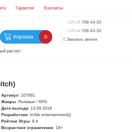
ата
Гарантия
Контакты
708-43-33
+375 29
708-43-33
+375 44
Корзина
0
Заказать звонок
ый расчет
itch)
Артикул
:
107991
Жанры
: Ролевые / RPG
Дата выхода
: 13.09.2018
Разработчик
: InXile entertainment|||
Рейтинг Игры
: 8.4
Возрастное ограничение
: 18+