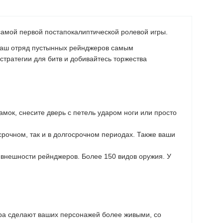
л самой первой постапокалиптической ролевой игры.
ваш отряд пустынных рейнджеров самым
тратегии для битв и добивайтесь торжества
амок, снесите дверь с петель ударом ноги или просто
срочном, так и в долгосрочном периодах. Также ваши
внешности рейнджеров. Более 150 видов оружия. У
ра сделают ваших персонажей более живыми, со