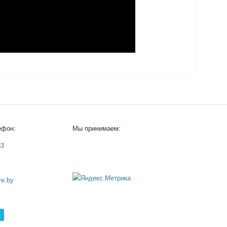
ефон:
Мы принимаем:
33
e.by