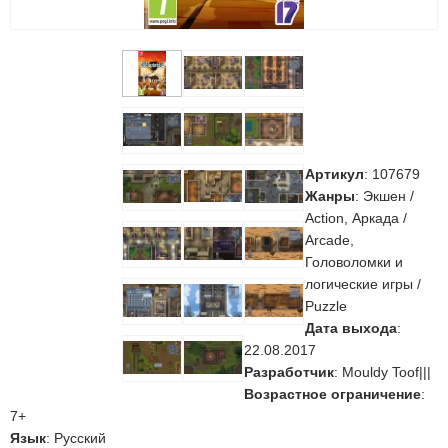
Артикул
:
107679
Жанры
: Экшен /
Action, Аркада /
Arcade,
Головоломки и
логические игры /
Puzzle
Дата выхода
:
22.08.2017
Разработчик
: Mouldy Toof|||
Возрастное ограничение
:
7+
Язык
: Русский