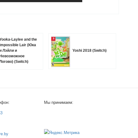
Yooka-Laylee and the
Impossible Lair (Юка
и Лэйли и
Yoshi 2018 (Switch)
Невозможное
Логово) (Switch)
ефон:
Мы принимаем:
33
e.by