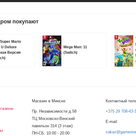
аром покупают
Super Mario
 U Deluxe
Mega Man: 11
кая Версия
(Switch)
tch)
Магазин в Минске:
Контактный тел
газине
Пр. Независимости д.58
+375 29 708-43-
ТЦ Московско-Венский
E-mail:
а
павильон 314 (3 этаж)
сы
zakaz@gamestor
ПН-СБ: 10:00 - 20:00