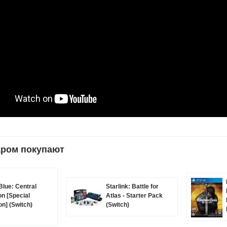
аром покупают
Blue: Central
Starlink: Battle for
on [Special
Atlas - Starter Pack
on] (Switch)
(Switch)