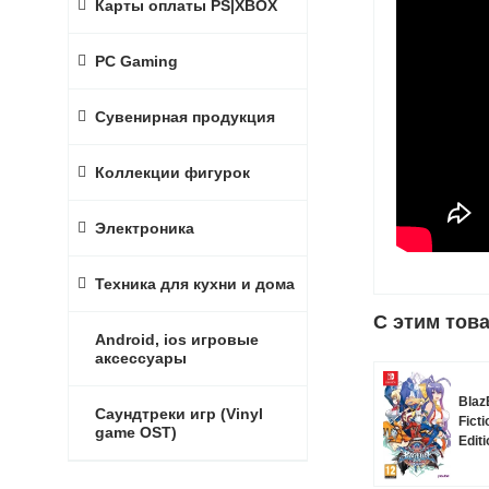
Карты оплаты PS|XBOX
PC Gaming
Сувенирная продукция
Коллекции фигурок
Электроника
Техника для кухни и дома
C этим тов
Android, ios игровые
аксессуары
Blaz
Саундтреки игр (Vinyl
Ficti
game OST)
Editi