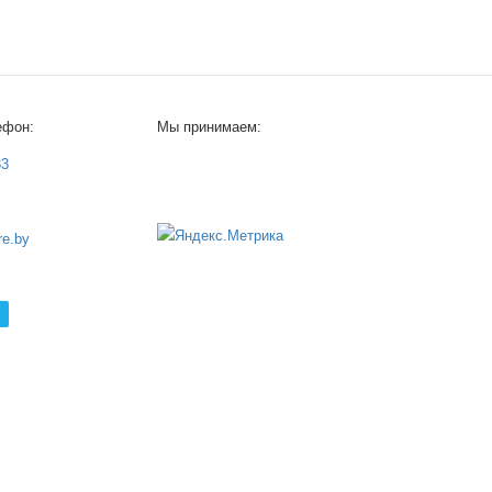
ефон:
Мы принимаем:
33
e.by