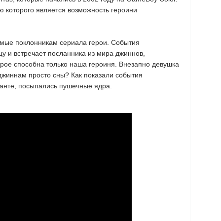
ью которого является возможность героини
омые поклонникам сериала герои. События
у и встречает посланника из мира джиннов,
орое способна только наша героиня. Внезапно девушка
 джиннам просто сны? Как показали события
Шанте, посыпались пушечные ядра.