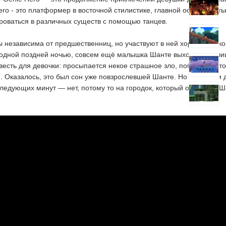
ero - это платформер в восточной стилистике, главной особенност
оваться в различных существ с помощью танцев.
ы независима от предшественниц, но участвуют в ней хорошо знак
одной поздней ночью, совсем ещё малышка Шанте выходит на улиц
весть для девочки: просыпается некое страшное зло, победить кот
. Оказалось, это был сон уже повзрослевшей Шанте. Но снятся ли
следующих минут — нет, потому то на городок, который охраняла 