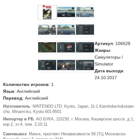
Артикул
:
106628
Жанры
:
Симуляторы /
Simulator
Дата выхода
:
24.10.2017
Количество игроков
: 1
Язык
: Английский
Перевод
: Английский
Изготовитель
: NINTENDO LTD. Kyoto, Japan, 11-1 Kamitoba-hokotate-
cho, Minami-ku, Kyoto 601-8501
Импортер в РБ
: АО БУКА, 115230, г. Москва, Каширское шоссе, д.1,
кор.2, эт.4, пом. 2,10,11
Самовывоз
: Минск, проспект Независимости 58 (ТЦ Московско-