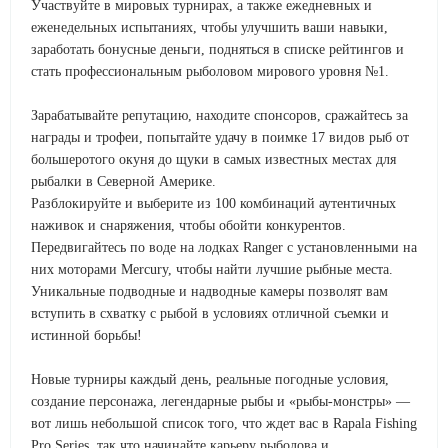
Участвуйте в мировых турнирах, а также ежедневных и
еженедельных испытаниях, чтобы улучшить ваши навыки,
заработать бонусные деньги, подняться в списке рейтингов и
стать профессиональным рыболовом мирового уровня №1.
Зарабатывайте репутацию, находите спонсоров, сражайтесь за
награды и трофеи, попытайте удачу в поимке 17 видов рыб от
большеротого окуня до щуки в самых известных местах для
рыбалки в Северной Америке.
Разблокируйте и выберите из 100 комбинаций аутентичных
наживок и снаряжения, чтобы обойти конкурентов.
Передвигайтесь по воде на лодках Ranger с установленными на
них моторами Mercury, чтобы найти лучшие рыбные места.
Уникальные подводные и надводные камеры позволят вам
вступить в схватку с рыбой в условиях отличной съемки и
истинной борьбы!
Новые турниры каждый день, реальные погодные условия,
создание персонажа, легендарные рыбы и «рыбы-монстры» —
вот лишь небольшой список того, что ждет вас в Rapala Fishing
Pro Series, так что начинайте карьеру рыболова и