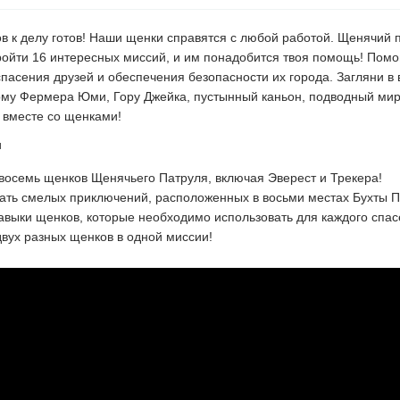
в к делу готов! Наши щенки справятся с любой работой. Щенячий п
ройти 16 интересных миссий, и им понадобится твоя помощь! Помо
спасения друзей и обеспечения безопасности их города. Загляни в
му Фермера Юми, Гору Джейка, пустынный каньон, подводный мир 
 вместе со щенками!
и
восемь щенков Щенячьего Патруля, включая Эверест и Трекера!
ать смелых приключений, расположенных в восьми местах Бухты 
выки щенков, которые необходимо использовать для каждого спас
двух разных щенков в одной миссии!