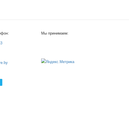
ефон:
Мы принимаем:
33
e.by