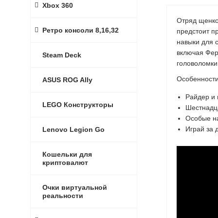
Xbox 360
Отряд щенко
Ретро консоли 8,16,32
предстоит п
навыки для 
включая Фер
Steam Deck
головоломки
Особенност
ASUS ROG Ally
Райдер и 
LEGO Конструкторы
Шестнадц
Особые на
Играй за 
Lenovo Legion Go
Кошельки для
криптовалют
Очки виртуальной
реальности