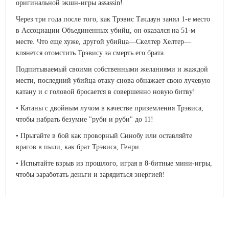
оригинальной экшн-игры assassin!
Через три года после того, как Трэвис Тачдаун занял 1-е место
в Ассоциации Объединенных убийц, он оказался на 51-м
месте. Что еще хуже, другой убийца—Скелтер Хелтер—
клянется отомстить Трэвису за смерть его брата.
Подпитываемый своими собственными желаниями и жаждой
мести, последний убийца отаку снова обнажает свою лучевую
катану и с головой бросается в совершенно новую битву!
• Катаны с двойным лучом в качестве приземления Трэвиса,
чтобы набрать безумие "руби и руби" до 11!
• Прыгайте в бой как проворный Синобу или оставляйте
врагов в пыли, как брат Трэвиса, Генри.
• Испытайте взрыв из прошлого, играя в 8-битные мини-игры,
чтобы заработать деньги и зарядиться энергией!