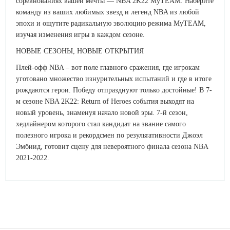
соревнованиях вашей мечты — NBA 2K22 MyTEAM. Наберите
команду из ваших любимых звезд и легенд NBA из любой
эпохи и ощутите радикальную эволюцию режима MyTEAM,
изучая изменения игры в каждом сезоне.
НОВЫЕ СЕЗОНЫ, НОВЫЕ ОТКРЫТИЯ
Плей-офф NBA – вот поле главного сражения, где игрокам
уготовано множество изнурительных испытаний и где в итоге
рождаются герои. Победу отпразднуют только достойные! В 7-
м сезоне NBA 2K22: Return of Heroes события выходят на
новый уровень, знаменуя начало новой эры. 7-й сезон,
хедлайнером которого стал кандидат на звание самого
полезного игрока и рекордсмен по результативности Джоэл
Эмбиид, готовит сцену для невероятного финала сезона NBA
2021-2022.