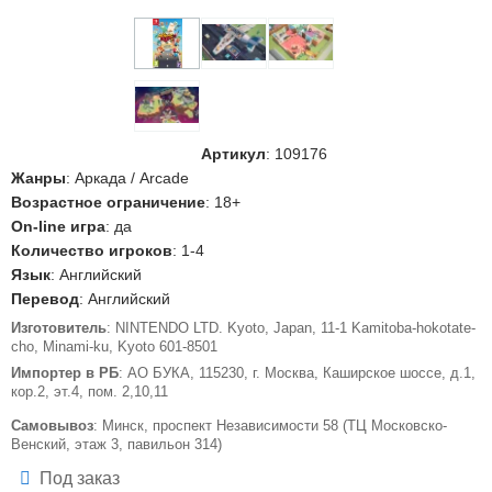
Артикул
:
109176
Жанры
: Аркада / Arcade
Возрастное ограничение
: 18+
On-line игра
: да
Количество игроков
: 1-4
Язык
: Английский
Перевод
: Английский
Изготовитель
: NINTENDO LTD. Kyoto, Japan, 11-1 Kamitoba-hokotate-
cho, Minami-ku, Kyoto 601-8501
Импортер в РБ
: АО БУКА, 115230, г. Москва, Каширское шоссе, д.1,
кор.2, эт.4, пом. 2,10,11
Самовывоз
: Минск, проспект Независимости 58 (ТЦ Московско-
Венский, этаж 3, павильон 314)
Под заказ