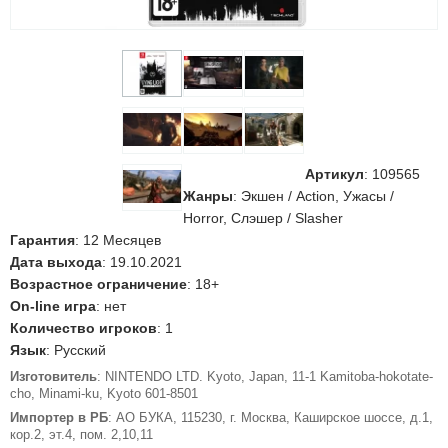
Артикул
:
109565
Жанры
: Экшен / Action, Ужасы /
Horror, Слэшер / Slasher
Гарантия
: 12 Месяцев
Дата выхода
: 19.10.2021
Возрастное ограничение
: 18+
On-line игра
: нет
Количество игроков
: 1
Язык
: Русский
Изготовитель
: NINTENDO LTD. Kyoto, Japan, 11-1 Kamitoba-hokotate-
cho, Minami-ku, Kyoto 601-8501
Импортер в РБ
: АО БУКА, 115230, г. Москва, Каширское шоссе, д.1,
кор.2, эт.4, пом. 2,10,11