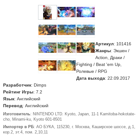
Артикул
:
101416
Жанры
: Экшен /
Action, Драки /
Fighting / Beat 'em Up,
Ролевые / RPG
Дата выхода
: 22.09.2017
Разработчик
: Dimps
Рейтинг Игры
: 7.2
Язык
: Английский
Перевод
: Английский
Изготовитель
: NINTENDO LTD. Kyoto, Japan, 11-1 Kamitoba-hokotate-
cho, Minami-ku, Kyoto 601-8501
Импортер в РБ
: АО БУКА, 115230, г. Москва, Каширское шоссе, д.1,
кор.2, эт.4, пом. 2,10,11