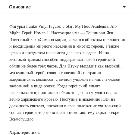
Описание
Фигурка Funko Vinyl Figure: 5 Star: My Hero Academia: All-
Might. Герой Номер 1. Настоящие имя — Тошинори Яги.
Известный как «Символ мира», является объектом поклонения
и восхищения мирного населения и многих героев, а также
целью и предметом ненависти для всех злодеев. Из-за
жестокой травмы способен поддерживать свой геройский
облик не более трёх часов. Для Изуку выглядит как высокий,
мускулистый герой, словно сошедший со страниц
американских комиксов, с вечной улыбкой на лице и чёлкой,
зачёсанной в виде рожек. Когда геройский лимит
исчерпывается, принимает облик тощего и сутулого парня,
вечно харкающего кровью. Поступив в академию Юэй на
должность учителя, посвятил в своё положение учительский
состав, герои которого всячески помогают ему скрыть секрет
Всемогущего.
Характеристики: