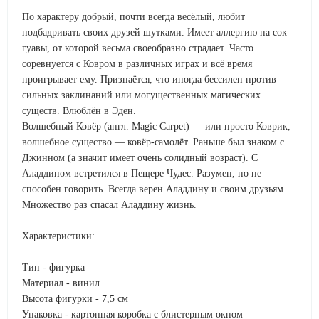
По характеру добрый, почти всегда весёлый, любит
подбадривать своих друзей шутками. Имеет аллергию на сок
гуавы, от которой весьма своеобразно страдает. Часто
соревнуется с Ковром в различных играх и всё время
проигрывает ему. Признаётся, что иногда бессилен против
сильных заклинаний или могущественных магических
существ. Влюблён в Эден.
Волшебный Ковёр (англ. Magic Carpet) — или просто Коврик,
волшебное существо — ковёр-самолёт. Раньше был знаком с
Джинном (а значит имеет очень солидный возраст). С
Аладдином встретился в Пещере Чудес. Разумен, но не
способен говорить. Всегда верен Аладдину и своим друзьям.
Множество раз спасал Аладдину жизнь.
Характеристики:
Тип - фигурка
Материал - винил
Высота фигурки - 7,5 см
Упаковка - картонная коробка с блистерным окном