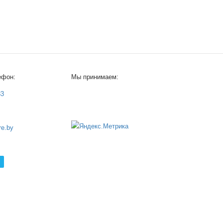
ефон:
Мы принимаем:
33
e.by