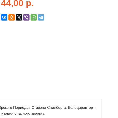
44,00
р.
Юрского Периода» Стивена Спилберга. Велоцираптор -
лизация опасного зверька!