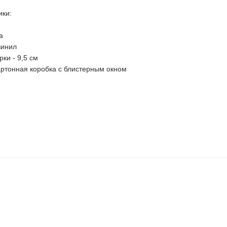
ики:
а
винил
ки - 9,5 см
картонная коробка с блистерным окном