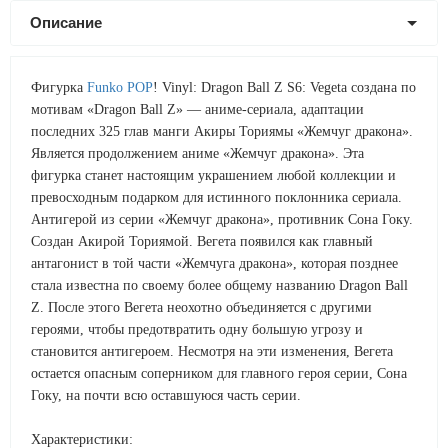
Описание
Фигурка
Funko POP
! Vinyl: Dragon Ball Z S6: Vegeta создана по
мотивам «Dragon Ball Z» — аниме-сериала, адаптации
последних 325 глав манги Акиры Ториямы «Жемчуг дракона».
Является продолжением аниме «Жемчуг дракона». Эта
фигурка станет настоящим украшением любой коллекции и
превосходным подарком для истинного поклонника сериала.
Антигерой из серии «Жемчуг дракона», противник Сона Гоку.
Создан Акирой Ториямой. Вегета появился как главный
антагонист в той части «Жемчуга дракона», которая позднее
стала известна по своему более общему названию Dragon Ball
Z. После этого Вегета неохотно объединяется с другими
героями, чтобы предотвратить одну большую угрозу и
становится антигероем. Несмотря на эти изменения, Вегета
остается опасным соперником для главного героя серии, Сона
Гоку, на почти всю оставшуюся часть серии.
Характеристики: