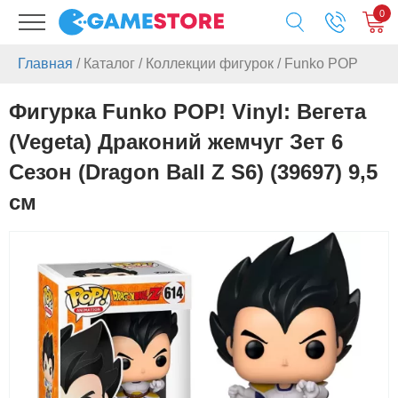
0
Главная
/
Каталог
/
Коллекции фигурок
/
Funko POP
Фигурка Funko POP! Vinyl: Вегета
(Vegeta) Драконий жемчуг Зет 6
Сезон (Dragon Ball Z S6) (39697) 9,5
см