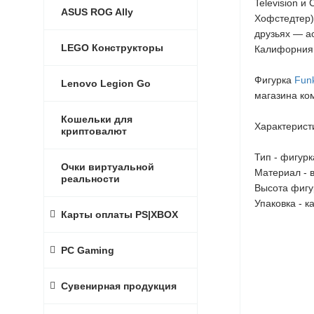
Television и
ASUS ROG Ally
Хофстедтер)
друзьях — а
LEGO Конструкторы
Калифорния
Фигурка
Fun
Lenovo Legion Go
магазина ко
Кошельки для
Характерист
криптовалют
Тип - фигурк
Очки виртуальной
Материал - 
реальности
Высота фигур
Упаковка - 
Карты оплаты PS|XBOX
PC Gaming
Сувенирная продукция