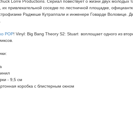
 Chuck Lorre Productions. Сериал повествует о жизни двух молоды
, их привлекательной соседке по лестничной площадке, официантк
строфизике Раджеше Кутраппали и инженере Говарде Воловице. Де
.
ko POP
! Vinyl: Big Bang Theory S2: Stuart воплощает одного из в
миксов.
ики:
а
винил
ки - 9,5 см
картонная коробка с блистерным окном