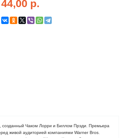
44,00
р.
м, созданный Чаком Лорри и Биллом Прэди. Премьера
еред живой аудиторией компаниями Warner Bros.