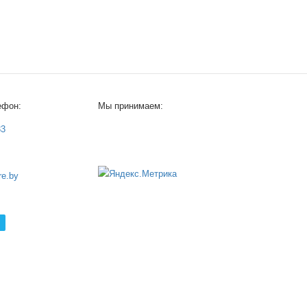
ефон:
Мы принимаем:
33
e.by