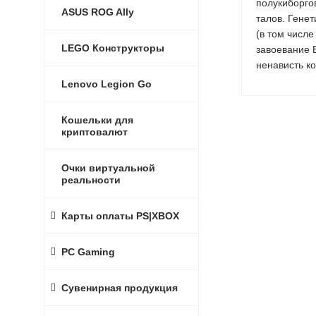
полукиборго
ASUS ROG Ally
талов. Гене
(в том числ
LEGO Конструкторы
завоевание 
ненависть ко
Lenovo Legion Go
Кошельки для
криптовалют
Очки виртуальной
реальности
Карты оплаты PS|XBOX
PC Gaming
Сувенирная продукция