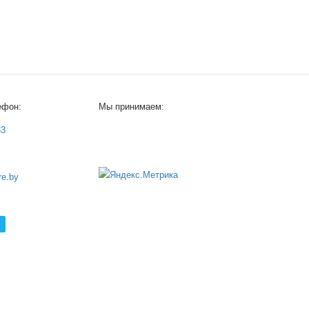
ефон:
Мы принимаем:
33
e.by