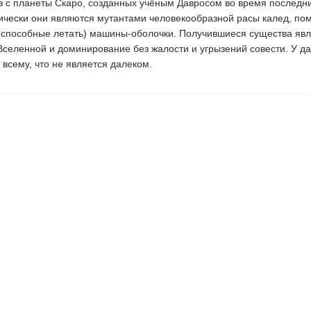
в с планеты Скаро, созданных учёным Давросом во время последн
тически они являются мутантами человекообразной расы калед, п
е способные летать) машины-оболочки. Получившиеся существа яв
Вселенной и доминирование без жалости и угрызений совести. У да
 всему, что не является далеком.