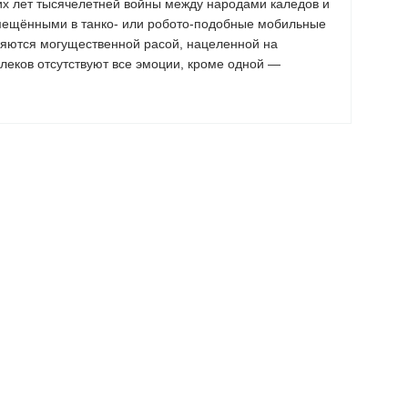
их лет тысячелетней войны между народами каледов и
омещёнными в танко- или робото-подобные мобильные
ляются могущественной расой, нацеленной на
леков отсутствуют все эмоции, кроме одной —