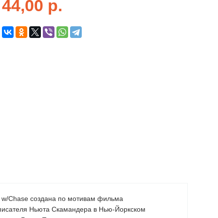
44,00
р.
ewt w/Chase создана по мотивам фильма
 писателя Ньюта Скамандера в Нью-Йоркском