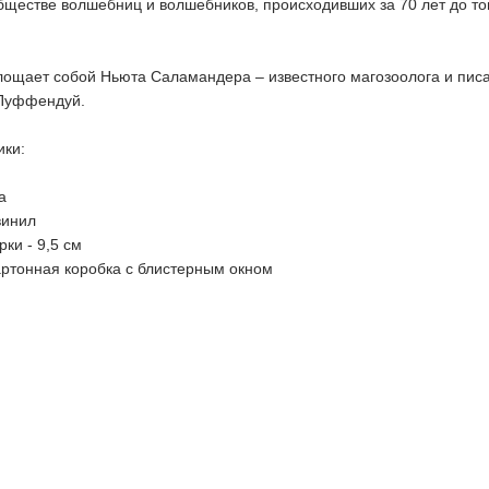
ществе волшебниц и волшебников, происходивших за 70 лет до того
лощает собой Ньюта Саламандера – известного магозоолога и писа
 Пуффендуй.
ики:
а
винил
ки - 9,5 см
картонная коробка с блистерным окном