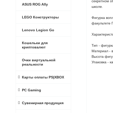
секретном об
ASUS ROG Ally
школе.
LEGO Конструкторы
Фигурка воп
факультете
Lenovo Legion Go
Характерист
Кошельки для
Тип - фигурк
криптовалют
Материал - 
Высота фигур
Очки виртуальной
Упаковка - 
реальности
Карты оплаты PS|XBOX
PC Gaming
Сувенирная продукция