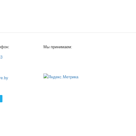
ефон:
Мы принимаем:
33
e.by