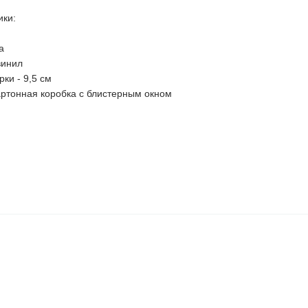
ики:
а
винил
ки - 9,5 см
картонная коробка с блистерным окном