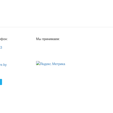
ефон:
Мы принимаем:
33
e.by