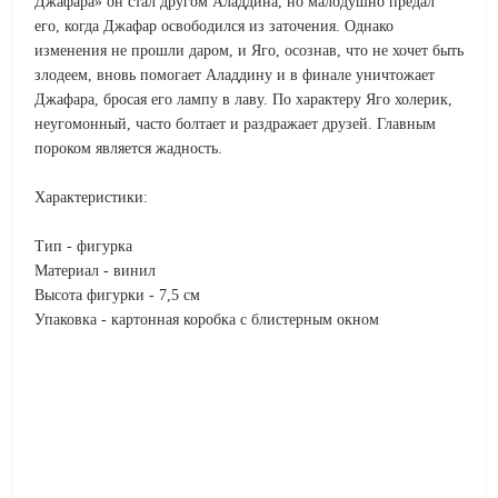
Джафара» он стал другом Аладдина, но малодушно предал
его, когда Джафар освободился из заточения. Однако
изменения не прошли даром, и Яго, осознав, что не хочет быть
злодеем, вновь помогает Аладдину и в финале уничтожает
Джафара, бросая его лампу в лаву. По характеру Яго холерик,
неугомонный, часто болтает и раздражает друзей. Главным
пороком является жадность.
Характеристики:
Тип - фигурка
Материал - винил
Высота фигурки - 7,5 см
Упаковка - картонная коробка с блистерным окном